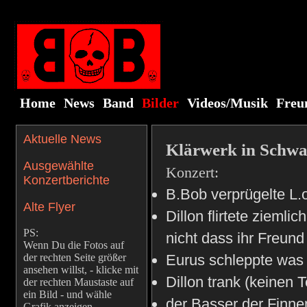
Home
News
Band
Bilder
Videos/Musik
Freu
Aktuelle News
Klärwerk in Schw
Ausgewählte
Konzert:
Konzertberichte
B.Bob verprügelte L.o
Alte Flyer
Dillon flirtete zieml
PS:
nicht dass ihr Freun
Wenn Du die Fotos auf
der rechten Seite größer
Eurus schleppte was
ansehen willst, - klicke mit
Dillon trank (keinen 
der rechten Maustaste auf
ein Bild - und wähle
der Basser der Finne
Grafik anzeigen