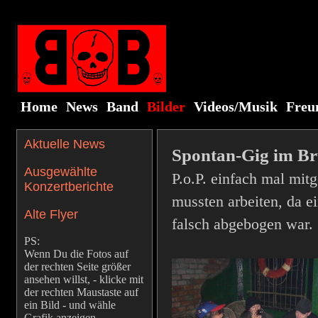
Home
News
Band
Bilder
Videos/Musik
Freu
Aktuelle News
Spontan-Gig im B
Ausgewählte
P.o.P. einfach mal mit
Konzertberichte
mussten arbeiten, da e
Alte Flyer
falsch abgebogen war.
PS:
Wenn Du die Fotos auf
der rechten Seite größer
ansehen willst, - klicke mit
der rechten Maustaste auf
ein Bild - und wähle
Grafik anzeigen