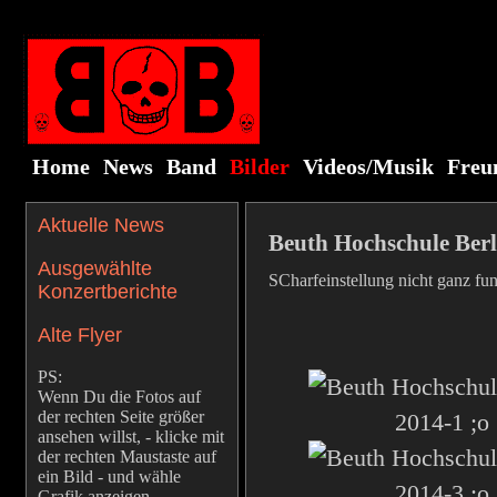
Home
News
Band
Bilder
Videos/Musik
Freu
Aktuelle News
Beuth Hochschule Berl
Ausgewählte
SCharfeinstellung nicht ganz funkt
Konzertberichte
Alte Flyer
PS:
Wenn Du die Fotos auf
der rechten Seite größer
ansehen willst, - klicke mit
der rechten Maustaste auf
ein Bild - und wähle
Grafik anzeigen